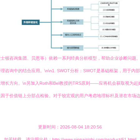
波士顿咨询集团、贝恩等）依赖一系列经典分析模型，帮助企业诊断问题
咨询中的结合应用。\n\n1. SWOT分析：SWOT是基础框架，用于
长方向。\n另加入Roth和Bel教授的TRS原则——应将机会获取视为
根因于价值链上分部点检验。对于较宏观的用户考虑地理标杆及潜在市场
更新时间：2026-08-04 18:20:56
如若转载，请注明出处：http://www.pinpaizizhi.com/product/61.html