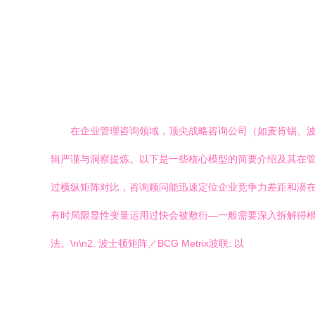
在企业管理咨询领域，顶尖战略咨询公司（如麦肯锡、
辑严谨与洞察提炼。以下是一些核心模型的简要介绍及其在管理
过横纵矩阵对比，咨询顾问能迅速定位企业竞争力差距和潜在增
有时局限显性变量运用过快会被敷衍—一般需要深入拆解得
法。\n\n2. 波士顿矩阵／BCG Metrix波联: 以